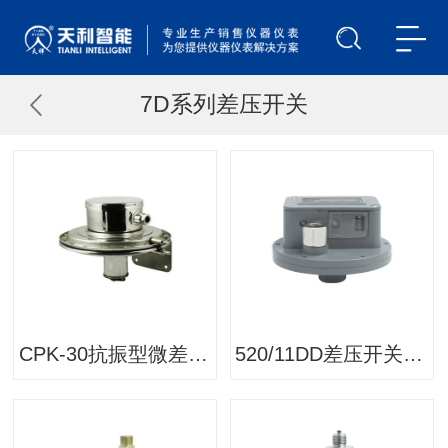
7D系列差压开关
CPK-30抗振型微差压开关/微差压控制器
520/11DD差压开关/差压控制器