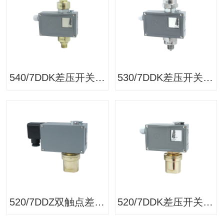
540/7DDK差压开关/差压控制器
530/7DDK差压开关/差压控制器
520/7DDZ双触点差压开关/差压控制器
520/7DDK差压开关/差压控制器