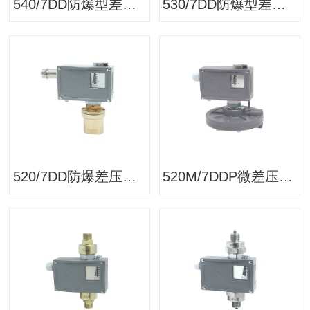
540/7DD防爆型差压开关/差压控制器
530/7DD防爆型差压开关/差压控制器
520/7DD防爆差压开关/防爆型差压控制器
520M/7DDP微差压开关/微差压控制器