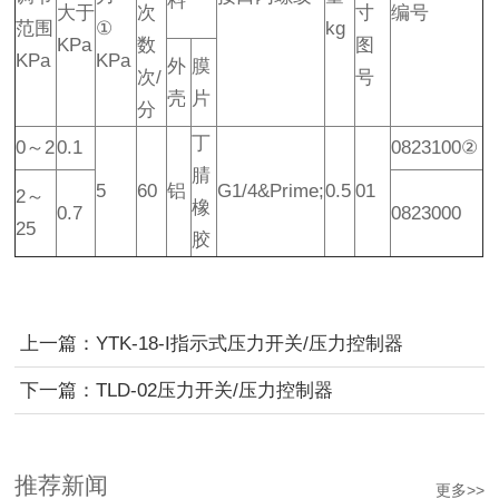
料
大于
次
寸
编号
范围
①
kg
KPa
数
图
KPa
KPa
外
膜
次/
号
壳
片
分
丁
0～2
0.1
0823100②
腈
5
60
铝
G1/4&Prime;
0.5
01
2～
橡
0.7
0823000
25
胶
上一篇：
YTK-18-I指示式压力开关/压力控制器
下一篇：
TLD-02压力开关/压力控制器
推荐新闻
更多>>