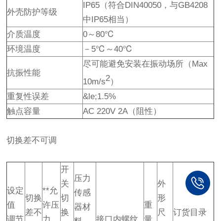
IP65（符合DIN40050，与GB4208
外壳防护等级
中IP65相当）
介质温度
0～80℃
环境温度
－5℃～40℃
尽可能避免安装在振动场所（Max
抗振性能
2
10m/s
）
重复性误差
&le;1.5%
触点容量
AC 220V 2A（阻性）
切换差不可调
开
压力
关
外
设定
**允
传感
切换
切
形
值
许压
重
器材
差不
换
尺
订货目录
调节
力
接口内螺纹
量